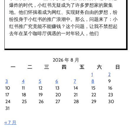
爆炸的时代，小红书无疑成为了许多梦想家的聚集
地。他们怀揣着成为网红、实现财务自由的梦想，纷
纷投身于小红书的推广浪潮中。那么，问题来了：小
红书推广究竟能不能赚钱？这个问题，让我不禁想起
去年在某个咖啡厅偶遇的一对年轻人，他们
2026 年 8 月
一
二
三
四
五
六
日
1
2
3
4
5
6
7
8
9
10
11
12
13
14
15
16
17
18
19
20
21
22
23
24
25
26
27
28
29
30
31
« 7 月