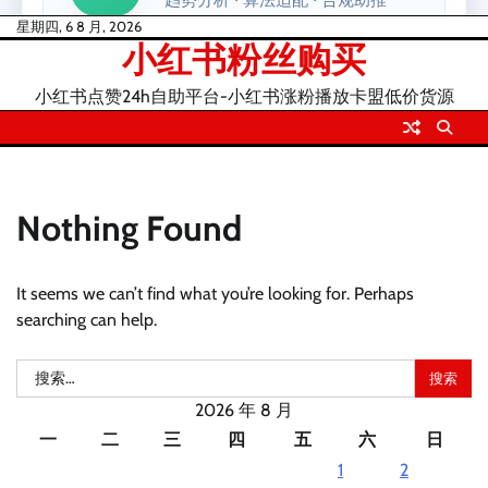
Skip
星期四, 6 8 月, 2026
小红书粉丝购买
to
content
小红书点赞24h自助平台-小红书涨粉播放卡盟低价货源
Nothing Found
It seems we can’t find what you’re looking for. Perhaps
searching can help.
搜
索：
2026 年 8 月
一
二
三
四
五
六
日
1
2