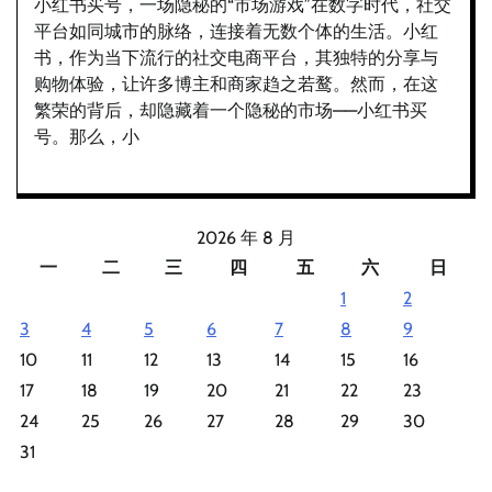
小红书买号，一场隐秘的“市场游戏”在数字时代，社交
平台如同城市的脉络，连接着无数个体的生活。小红
书，作为当下流行的社交电商平台，其独特的分享与
购物体验，让许多博主和商家趋之若鹜。然而，在这
繁荣的背后，却隐藏着一个隐秘的市场——小红书买
号。那么，小
2026 年 8 月
一
二
三
四
五
六
日
1
2
3
4
5
6
7
8
9
10
11
12
13
14
15
16
17
18
19
20
21
22
23
24
25
26
27
28
29
30
31