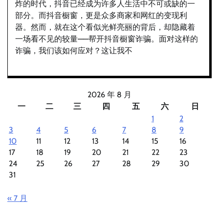
炸的时代，抖音已经成为许多人生活中不可或缺的一
部分。而抖音橱窗，更是众多商家和网红的变现利
器。然而，就在这个看似光鲜亮丽的背后，却隐藏着
一场看不见的较量——帮开抖音橱窗诈骗。面对这样的
诈骗，我们该如何应对？这让我不
2026 年 8 月
一
二
三
四
五
六
日
1
2
3
4
5
6
7
8
9
10
11
12
13
14
15
16
17
18
19
20
21
22
23
24
25
26
27
28
29
30
31
« 7 月