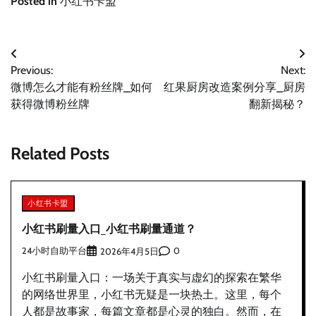
Posted in
小红书卡盟
文
Previous:
Next:
章
微博怎么才能有粉丝牌_如何
红果厨房改造案例分享_厨房
导
获得微博粉丝牌
翻新揭秘？
航
Related Posts
小红书卡盟
小红书刷量入口_小红书刷量通道？
24小时自助平台
0
2026年4月5日
小红书刷量入口：一场关于真实与虚幻的探索在繁华
的网络世界里，小红书无疑是一块热土。这里，每个
人都是故事家，每篇文章都是心灵的独白。然而，在