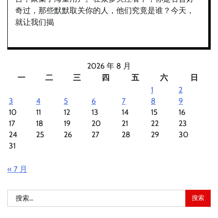
奇过，那些默默取关你的人，他们究竟是谁？今天，
就让我们揭
2026 年 8 月
一
二
三
四
五
六
日
1
2
3
4
5
6
7
8
9
10
11
12
13
14
15
16
17
18
19
20
21
22
23
24
25
26
27
28
29
30
31
« 7 月
搜
索：