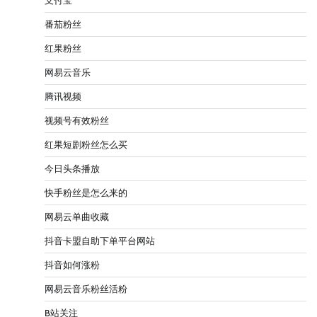
支付宝
番茄粉丝
红果粉丝
网易云音乐
腾讯视频
视频号有效粉丝
红果短剧粉丝怎么买
今日头条播放
快手粉丝是怎么来的
网易云单曲收藏
抖音卡盟自助下单平台网站
抖音如何涨粉
网易云音乐粉丝活粉
B站关注