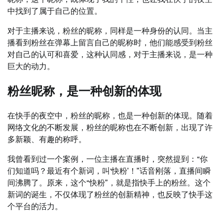
中找到了属于自己的位置。
对于主播来说，粉丝的昵称，同样是一种身份的认同。当主
播看到粉丝在弹幕上留言自己的昵称时，他们能感受到粉丝
对自己的认可和喜爱，这种认同感，对于主播来说，是一种
巨大的动力。
粉丝昵称，是一种创新的体现
在快手的夜空中，粉丝的昵称，也是一种创新的体现。随着
网络文化的不断发展，粉丝的昵称也在不断创新，出现了许
多新颖、有趣的称呼。
我曾看到过一个案例，一位主播在直播时，突然提到：“你
们知道吗？最近有个新词，叫‘快粉’！”话音刚落，直播间瞬
间沸腾了。原来，这个“快粉”，就是指快手上的粉丝。这个
新词的诞生，不仅体现了粉丝的创新精神，也反映了快手这
个平台的活力。