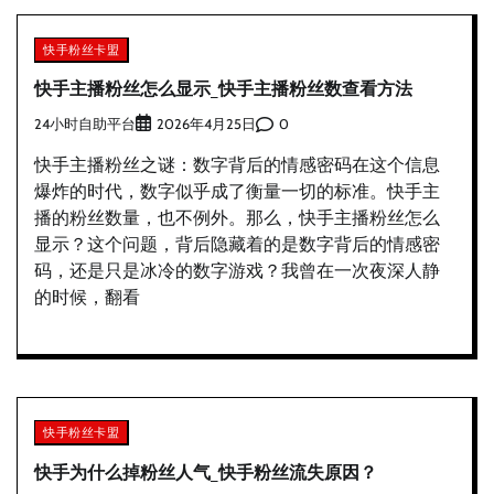
快手粉丝卡盟
快手主播粉丝怎么显示_快手主播粉丝数查看方法
24小时自助平台
0
2026年4月25日
快手主播粉丝之谜：数字背后的情感密码在这个信息
爆炸的时代，数字似乎成了衡量一切的标准。快手主
播的粉丝数量，也不例外。那么，快手主播粉丝怎么
显示？这个问题，背后隐藏着的是数字背后的情感密
码，还是只是冰冷的数字游戏？我曾在一次夜深人静
的时候，翻看
快手粉丝卡盟
快手为什么掉粉丝人气_快手粉丝流失原因？