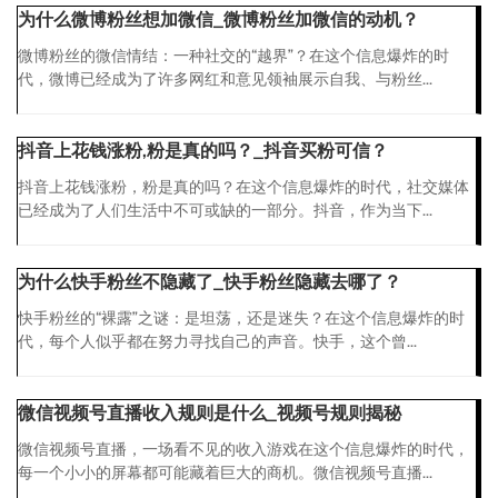
为什么微博粉丝想加微信_微博粉丝加微信的动机？
微博粉丝的微信情结：一种社交的“越界”？在这个信息爆炸的时
代，微博已经成为了许多网红和意见领袖展示自我、与粉丝...
抖音上花钱涨粉,粉是真的吗？_抖音买粉可信？
抖音上花钱涨粉，粉是真的吗？在这个信息爆炸的时代，社交媒体
已经成为了人们生活中不可或缺的一部分。抖音，作为当下...
为什么快手粉丝不隐藏了_快手粉丝隐藏去哪了？
快手粉丝的“裸露”之谜：是坦荡，还是迷失？在这个信息爆炸的时
代，每个人似乎都在努力寻找自己的声音。快手，这个曾...
微信视频号直播收入规则是什么_视频号规则揭秘
微信视频号直播，一场看不见的收入游戏在这个信息爆炸的时代，
每一个小小的屏幕都可能藏着巨大的商机。微信视频号直播...