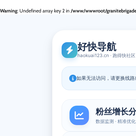
Warning
: Undefined array key 2 in
/www/wwwroot/granitebrigade