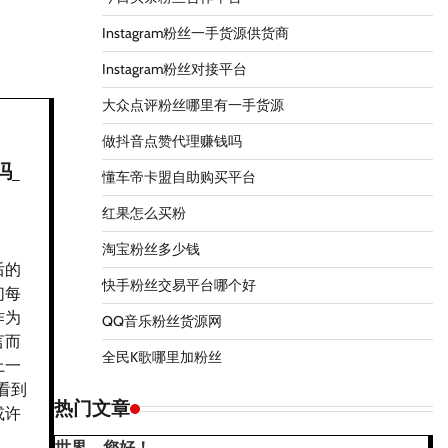
Instagram粉丝一手货源供货商
Instagram粉丝对接平台
大众点评粉丝哪里有一手货源
做抖音点赞代理赚钱吗
吗_
懂车帝卡盟自助购买平台
红果怎么买粉
淘宝粉丝多少钱
后的
快手粉丝交易平台哪个好
们每
作为
QQ音乐粉丝货源网
言而
全民K歌哪里加粉丝
上一
看到
热门文章
或许
世界，您好！