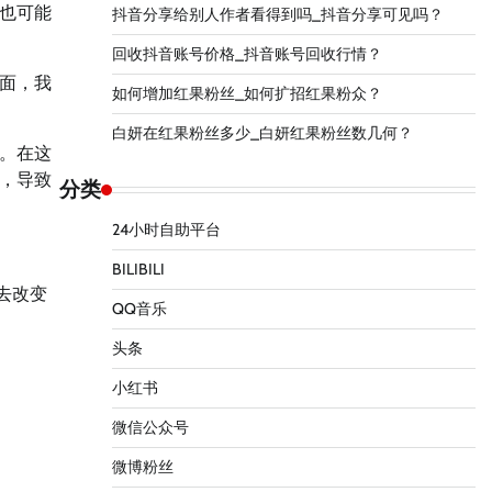
也可能
抖音分享给别人作者看得到吗_抖音分享可见吗？
回收抖音账号价格_抖音账号回收行情？
面，我
如何增加红果粉丝_如何扩招红果粉众？
白妍在红果粉丝多少_白妍红果粉丝数几何？
。在这
，导致
分类
24小时自助平台
BILIBILI
去改变
QQ音乐
头条
小红书
微信公众号
微博粉丝