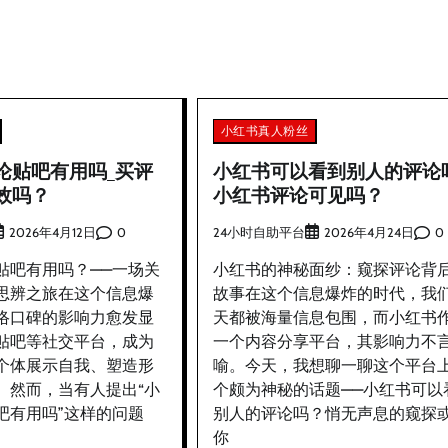
小红书真人粉丝
论贴吧有用吗_买评
小红书可以看到别人的评论
效吗？
小红书评论可见吗？
0
24小时自助平台
0
2026年4月12日
2026年4月24日
贴吧有用吗？——一场关
小红书的神秘面纱：窥探评论背
思辨之旅在这个信息爆
故事在这个信息爆炸的时代，我
络口碑的影响力愈发显
天都被海量信息包围，而小红书
贴吧等社交平台，成为
一个内容分享平台，其影响力不
个体展示自我、塑造形
喻。今天，我想聊一聊这个平台
。然而，当有人提出“小
个颇为神秘的话题——小红书可以
吧有用吗”这样的问题
别人的评论吗？悄无声息的窥探
你