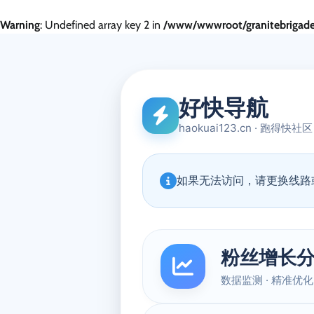
Warning
: Undefined array key 2 in
/www/wwwroot/granitebrigade