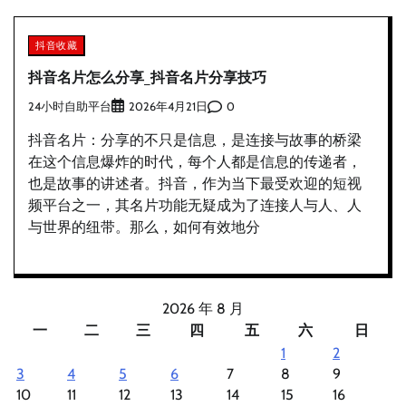
抖音收藏
抖音名片怎么分享_抖音名片分享技巧
24小时自助平台
0
2026年4月21日
抖音名片：分享的不只是信息，是连接与故事的桥梁
在这个信息爆炸的时代，每个人都是信息的传递者，
也是故事的讲述者。抖音，作为当下最受欢迎的短视
频平台之一，其名片功能无疑成为了连接人与人、人
与世界的纽带。那么，如何有效地分
2026 年 8 月
一
二
三
四
五
六
日
1
2
3
4
5
6
7
8
9
10
11
12
13
14
15
16