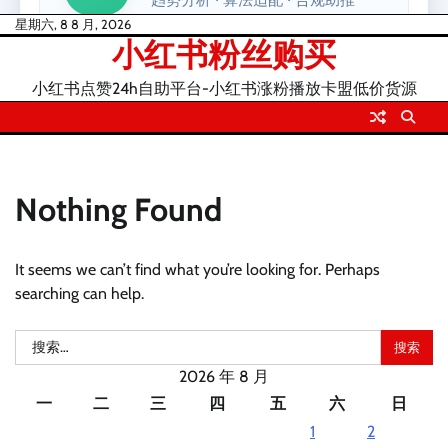
Skip
星期六, 8 8 月, 2026
小红书粉丝购买
to
content
小红书点赞24h自助平台-小红书涨粉播放卡盟低价货源
Nothing Found
It seems we can’t find what you’re looking for. Perhaps
searching can help.
搜
索：
2026 年 8 月
一
二
三
四
五
六
日
1
2