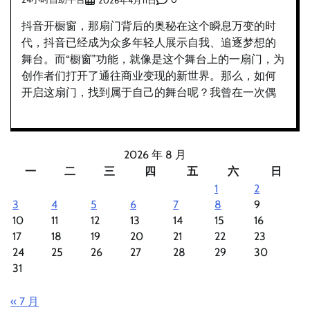
2026年4月11日
抖音开橱窗，那扇门背后的奥秘在这个瞬息万变的时
代，抖音已经成为众多年轻人展示自我、追逐梦想的
舞台。而“橱窗”功能，就像是这个舞台上的一扇门，为
创作者们打开了通往商业变现的新世界。那么，如何
开启这扇门，找到属于自己的舞台呢？我曾在一次偶
2026 年 8 月
一
二
三
四
五
六
日
1
2
3
4
5
6
7
8
9
10
11
12
13
14
15
16
17
18
19
20
21
22
23
24
25
26
27
28
29
30
31
« 7 月