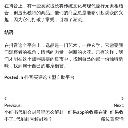
在抖音上，有一些卖家擅长将传统文化与现代流行元素相结
合，创造出独特的商品。他们的商品总是能够引起观众的兴
趣，因为它们打破了常规，引领了潮流。
结语
在抖音这个平台上，选品是一门艺术，一种玄学。它需要我
们观察者的视角，情感的力量，创新的火花。只有这样，我
们才能在这个熙熙攘攘的集市中，找到自己的那一份独特韵
味，找到属于自己的那扇橱窗。
Posted in
抖音买评论卡盟自助平台
文
Previous:
Next:
章
小红书代刷会封号吗怎么解封
红果app的收藏在哪_红果收
导
不了_代刷封号解封难？
藏位置查询