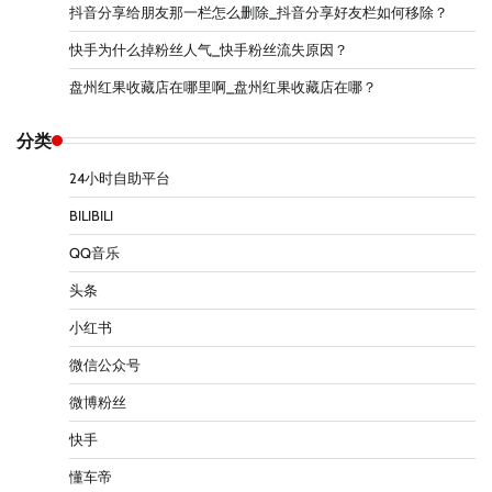
抖音分享给朋友那一栏怎么删除_抖音分享好友栏如何移除？
快手为什么掉粉丝人气_快手粉丝流失原因？
盘州红果收藏店在哪里啊_盘州红果收藏店在哪？
分类
24小时自助平台
BILIBILI
QQ音乐
头条
小红书
微信公众号
微博粉丝
快手
懂车帝