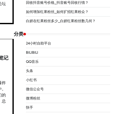
回收抖音账号价格_抖音账号回收行情？
论坛
如何增加红果粉丝_如何扩招红果粉众？
白妍在红果粉丝多少_白妍红果粉丝数几何？
分类
24小时自助平台
BILIBILI
览记
QQ音乐
头条
小红书
爆炸
中。
微信公众号
们的
微博粉丝
，总
快手