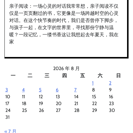
亲子阅读：一场心灵的对话我常常想，亲子阅读不仅
仅是一页页翻过的书，它更像是一场跨越时空的心灵
对话。在这个快节奏的时代，我们是否曾停下脚步，
与孩子一起，在文字的世界里，寻找那份宁静与温
暖？一段记忆，一缕书香这让我想起去年夏天，我在
家
2026 年 8 月
一
二
三
四
五
六
日
1
2
3
4
5
6
7
8
9
10
11
12
13
14
15
16
17
18
19
20
21
22
23
24
25
26
27
28
29
30
31
« 7 月