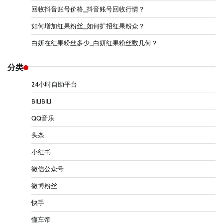
回收抖音账号价格_抖音账号回收行情？
如何增加红果粉丝_如何扩招红果粉众？
白妍在红果粉丝多少_白妍红果粉丝数几何？
分类
24小时自助平台
BILIBILI
QQ音乐
头条
小红书
微信公众号
微博粉丝
快手
懂车帝