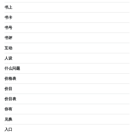
书上
书卡
书号
书评
互动
人设
什么问题
价格表
价目
价目表
你有
兑换
入口