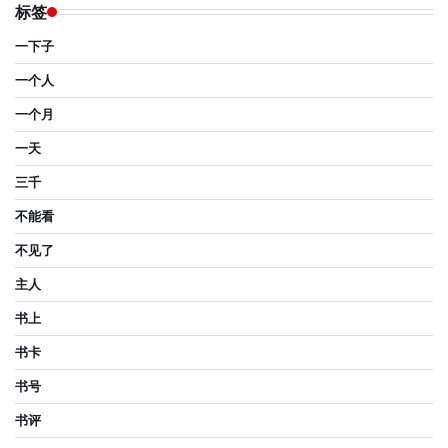
标签
一下子
一个人
一个月
一天
三千
不能看
不见了
主人
书上
书卡
书号
书评