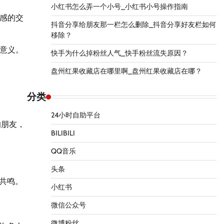
小红书怎么弄一个小号_小红书小号操作指南
感的交
抖音分享给朋友那一栏怎么删除_抖音分享好友栏如何
移除？
意义。
快手为什么掉粉丝人气_快手粉丝流失原因？
盘州红果收藏店在哪里啊_盘州红果收藏店在哪？
分类
24小时自助平台
的朋友，
BILIBILI
QQ音乐
头条
共鸣。
小红书
微信公众号
微博粉丝