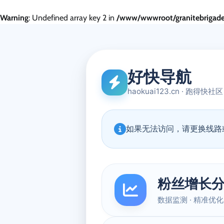
Warning
: Undefined array key 2 in
/www/wwwroot/granitebrigade