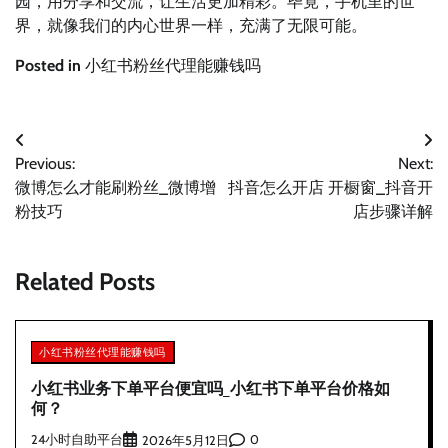
园，用分享和交流，让生活更加精彩。毕竟，手机里的世
界，就像我们的内心世界一样，充满了无限可能。
Posted in
小红书粉丝代理能赚钱吗
文
Previous:
Next:
章
微博怎么才能刷粉丝_微博增
抖音怎么开店 开橱窗_抖音开
导
粉技巧
店步骤详解
航
Related Posts
小红书粉丝代理能赚钱吗
小红书业务下单平台便宜吗_小红书下单平台价格如
何？
24小时自助平台
0
2026年5月12日