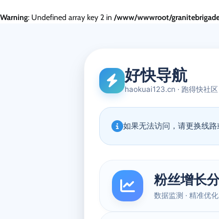
Warning
: Undefined array key 2 in
/www/wwwroot/granitebrigade