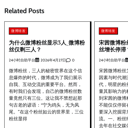
章
Related Posts
导
航
微博转发
微博转发
为什么微博粉丝显示3人_微博粉
宋茜微博粉
丝仅剩三人？
丝增长停滞
24小时自助平台
0
24小时自助平台
2026年4月27日
微博粉丝，三人的秘密世界在这个信
宋茜微博粉丝
息爆炸的时代，微博成为了我们展示
因素与时代潮
自我、互动交流的重要平台。然而，
代，明星的粉
有时我们会发现，自己的微博粉丝数
量其影响力的
量竟然只有三位。这让我不禁想起那
到宋茜的微博
句古老的谚语：“宁为鸡头，无为凤
不能仅仅停留
尾。”在这个粉丝如云的世界里，三位
要深入挖掘背
粉丝显得
流。一、粉丝
去年在社交媒