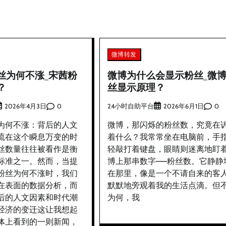
微博转发
丝为何不涨_宋茜粉
微博为什么会显示粉丝_微
？
丝显示原理？
0
24小时自助平台
0
2026年4月3日
2026年6月1日
为何不涨：背后的人文
微博，那闪烁的粉丝数，究竟在
流在这个瞬息万变的时
着什么？我常常坐在电脑前，手
丝数量往往被看作是衡
轻敲打着键盘，眼睛则迷离地盯
标准之一。然而，当提
博上那串数字——粉丝数。它静静
粉丝为何不涨时，我们
在那里，像是一个不请自来的客
在表面的数据分析，而
默默地旁观着我的生活点滴。但
后的人文因素和时代潮
为何，我
经济的变迁这让我想起
体上看到的一则新闻，