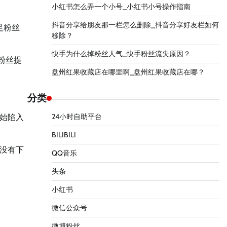
小红书怎么弄一个小号_小红书小号操作指南
抖音分享给朋友那一栏怎么删除_抖音分享好友栏如何
足粉丝
移除？
快手为什么掉粉丝人气_快手粉丝流失原因？
粉丝提
盘州红果收藏店在哪里啊_盘州红果收藏店在哪？
分类
24小时自助平台
始陷入
BILIBILI
没有下
QQ音乐
头条
小红书
微信公众号
微博粉丝