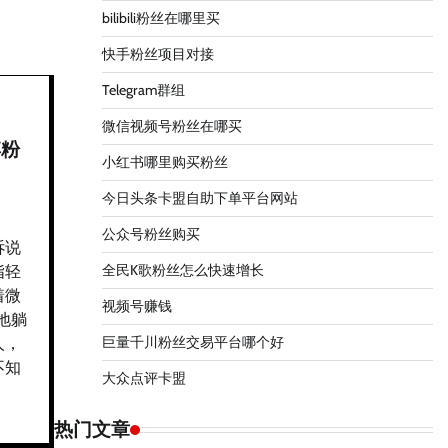
bilibili粉丝在哪里买
快手粉丝项目对接
Telegram群组
微信视频号粉丝在哪买
博粉
小红书哪里购买粉丝
今日头条卡盟自助下单平台网站
公众号粉丝购买
诉说
全民K歌粉丝怎么快速增长
指轻
着微
视频号赚钱
地躺
巨量千川粉丝交易平台哪个好
人，
不知
大众点评卡盟
热门文章