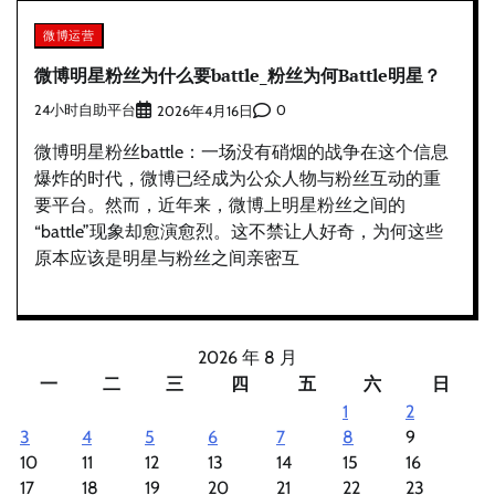
微博运营
微博明星粉丝为什么要battle_粉丝为何Battle明星？
24小时自助平台
0
2026年4月16日
微博明星粉丝battle：一场没有硝烟的战争在这个信息
爆炸的时代，微博已经成为公众人物与粉丝互动的重
要平台。然而，近年来，微博上明星粉丝之间的
“battle”现象却愈演愈烈。这不禁让人好奇，为何这些
原本应该是明星与粉丝之间亲密互
2026 年 8 月
一
二
三
四
五
六
日
1
2
3
4
5
6
7
8
9
10
11
12
13
14
15
16
17
18
19
20
21
22
23