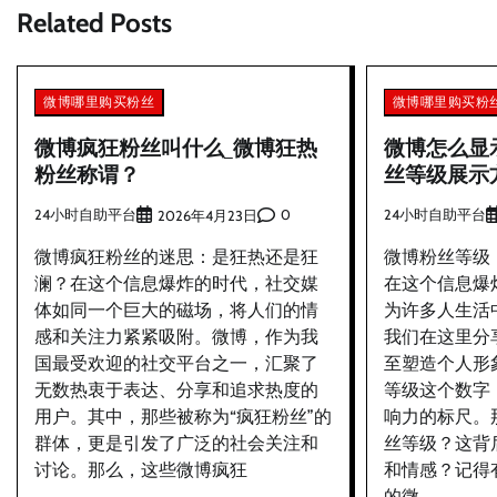
Related Posts
导
航
微博哪里购买粉丝
微博哪里购买粉
微博疯狂粉丝叫什么_微博狂热
微博怎么显
粉丝称谓？
丝等级展示
24小时自助平台
0
24小时自助平台
2026年4月23日
微博疯狂粉丝的迷思：是狂热还是狂
微博粉丝等级
澜？在这个信息爆炸的时代，社交媒
在这个信息爆
体如同一个巨大的磁场，将人们的情
为许多人生活
感和关注力紧紧吸附。微博，作为我
我们在这里分
国最受欢迎的社交平台之一，汇聚了
至塑造个人形
无数热衷于表达、分享和追求热度的
等级这个数字
用户。其中，那些被称为“疯狂粉丝”的
响力的标尺。
群体，更是引发了广泛的社会关注和
丝等级？这背
讨论。那么，这些微博疯狂
和情感？记得
的微