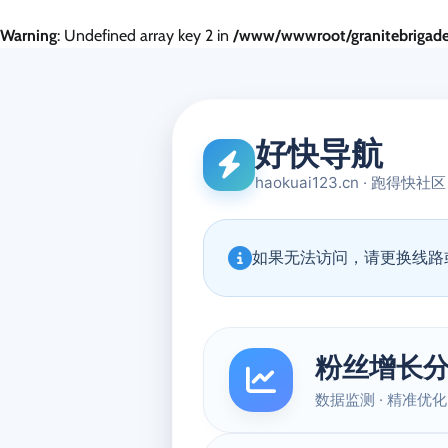
Warning
: Undefined array key 2 in
/www/wwwroot/granitebrigade