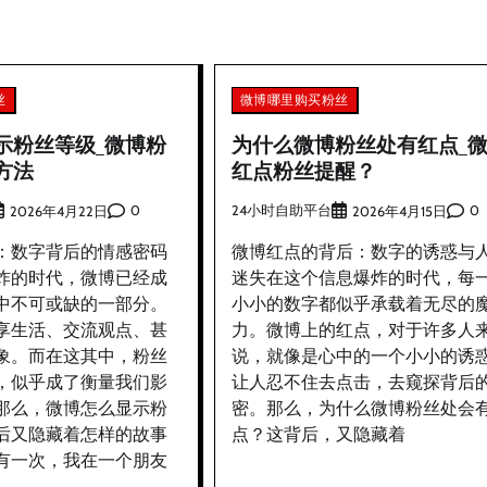
丝
微博哪里购买粉丝
示粉丝等级_微博粉
为什么微博粉丝处有红点_
方法
红点粉丝提醒？
0
24小时自助平台
0
2026年4月22日
2026年4月15日
：数字背后的情感密码
微博红点的背后：数字的诱惑与
炸的时代，微博已经成
迷失在这个信息爆炸的时代，每
中不可或缺的一部分。
小小的数字都似乎承载着无尽的
享生活、交流观点、甚
力。微博上的红点，对于许多人
象。而在这其中，粉丝
说，就像是心中的一个小小的诱
，似乎成了衡量我们影
让人忍不住去点击，去窥探背后
那么，微博怎么显示粉
密。那么，为什么微博粉丝处会
后又隐藏着怎样的故事
点？这背后，又隐藏着
有一次，我在一个朋友