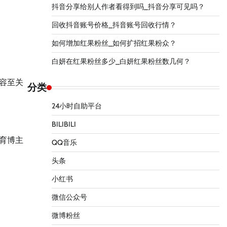
抖音分享给别人作者看得到吗_抖音分享可见吗？
回收抖音账号价格_抖音账号回收行情？
如何增加红果粉丝_如何扩招红果粉众？
白妍在红果粉丝多少_白妍红果粉丝数几何？
容至关
分类
24小时自助平台
BILIBILI
育博主
QQ音乐
头条
小红书
微信公众号
微博粉丝