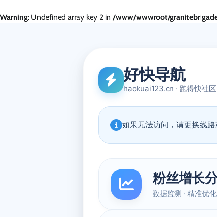
Warning
: Undefined array key 2 in
/www/wwwroot/granitebrigade