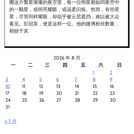
圈这片繁星璀璨的夜空里，每一位明星都如同夜空中
的一颗星，或明亮耀眼，或温柔闪烁。然而，有些星
星，尽管同样耀眼，却似乎被云层遮挡，难以被大众
看见。彭冠英，便是这样一位。他的微博粉丝数量，
相较于其
2026 年 8 月
一
二
三
四
五
六
日
1
2
3
4
5
6
7
8
9
10
11
12
13
14
15
16
17
18
19
20
21
22
23
24
25
26
27
28
29
30
31
« 7 月