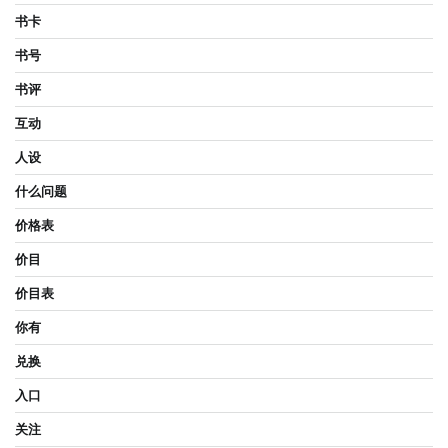
书卡
书号
书评
互动
人设
什么问题
价格表
价目
价目表
你有
兑换
入口
关注