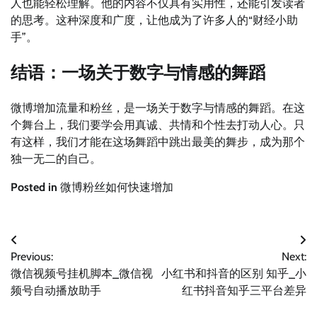
人也能轻松理解。他的内容不仅具有实用性，还能引发读者
的思考。这种深度和广度，让他成为了许多人的“财经小助
手”。
结语：一场关于数字与情感的舞蹈
微博增加流量和粉丝，是一场关于数字与情感的舞蹈。在这
个舞台上，我们要学会用真诚、共情和个性去打动人心。只
有这样，我们才能在这场舞蹈中跳出最美的舞步，成为那个
独一无二的自己。
Posted in
微博粉丝如何快速增加
文
Previous:
Next:
章
微信视频号挂机脚本_微信视
小红书和抖音的区别 知乎_小
导
频号自动播放助手
红书抖音知乎三平台差异