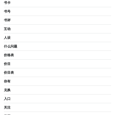
书卡
书号
书评
互动
人设
什么问题
价格表
价目
价目表
你有
兑换
入口
关注