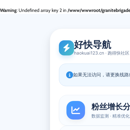
Warning
: Undefined array key 2 in
/www/wwwroot/granitebrigade