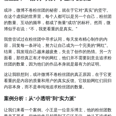
或许，微博不卷粉丝团的秘密，就在于它对“真实”的坚守。
在这个虚拟的世界里，每个人都可以是另一个自己，粉丝团
的数量、互动的频率，都成了衡量“成功”的标杆。然而，微
博似乎在说：“不，我更看重的是真实。”
我曾尝试过在粉丝团中寻求认同，每天发布精心制作的内
容，回复每一条评论，努力让自己成为一个完美的“网红”。
结果，我发现自己越来越疲惫，失去了创作的热情。另一方
面看，那些真正有才华的网红，他们并不需要刻意去追求粉
丝团的数量，因为他们的作品本身就是最有力的证明。
这让我联想到，或许微博不卷粉丝团的真正原因，在于它更
看重的是内容的质量和用户的真实反馈。它鼓励网红们回归
内容本身，而不是单纯地追求粉丝团的数量。
案例分析：从“小透明”到“实力派”
让我们来看一个案例。小王是一位音乐博主，他的粉丝团数