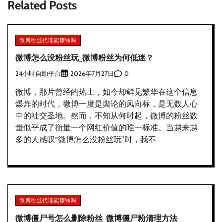
Related Posts
微博粉丝代理能赚钱吗
微博怎么没粉丝玩_微博粉丝为何低迷？
24小时自助平台
0
2026年7月27日
微博，那片曾经的热土，如今却鲜见繁华在这个信息
爆炸的时代，微博一度是舆论的风向标，是无数人心
中的社交圣地。然而，不知从何时起，微博的粉丝数
量似乎成了衡量一个网红价值的唯一标准。当越来越
多的人感叹“微博怎么没粉丝玩”时，我不
微博粉丝代理能赚钱吗
微博僵尸号怎么删除粉丝_微博僵尸粉清理方法