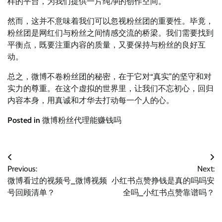
样的平台，为我们提供一片纯净的创作空间。
然而，这并不意味着我们可以忽视粉丝团的重要性。毕竟，
粉丝团是网红们与粉丝之间情感交流的桥梁。我们需要找到
平衡点，既要注重内容的质量，又要保持与粉丝的良好互
动。
总之，微博不卷粉丝团的秘密，在于它对“真实”的坚守和对
实力的尊重。在这个虚拟的世界里，让我们不忘初心，回归
内容本身，用真诚和才华去打动每一个人的心。
Posted in
微博粉丝代理能赚钱吗
文
Previous:
Next:
章
微博看过的视频号_微博视频
小红书点赞挣钱是真的吗吗安
导
号回顾清单？
全吗_小红书点赞靠谱吗？
航