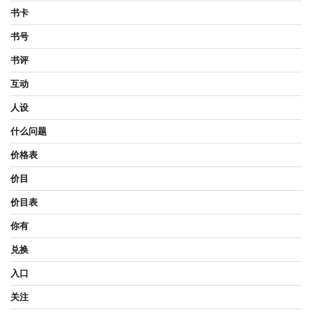
书卡
书号
书评
互动
人设
什么问题
价格表
价目
价目表
你有
兑换
入口
关注