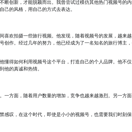
不断创新，才能脱颖而出。我曾尝试过模仿其他热门视频号的内
自己的风格，用自己的方式去表达。
间喜欢拍摄一些旅行视频。他发现，随着视频号的发展，越来越
号创作。经过几年的努力，他已经成为了一名知名的旅行博主，
他懂得如何利用视频号这个平台，打造自己的个人品牌。他不仅
到他的真诚和热情。
。一方面，随着用户数量的增加，竞争也越来越激烈。另一方面
禁感叹，在这个时代，即使是小小的视频号，也需要我们时刻保