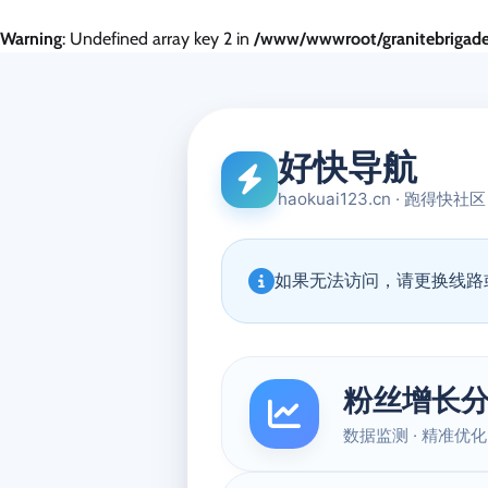
Warning
: Undefined array key 2 in
/www/wwwroot/granitebrigade