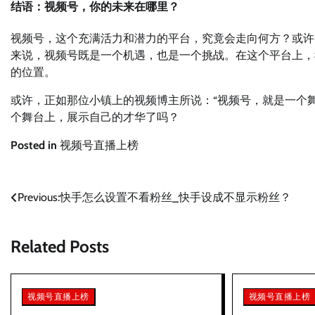
结语：视频号，你的未来在哪里？
视频号，这个充满活力和潜力的平台，究竟会走向何方？或许
来说，视频号既是一个机遇，也是一个挑战。在这个平台上，
的位置。
或许，正如那位小镇上的视频博主所说：“视频号，就是一个
个舞台上，展示自己的才华了吗？
Posted in
视频号直播上榜
文
Previous:
快手怎么设置不看粉丝_快手设成不显示粉丝？
章
Related Posts
导
航
视频号直播上榜
视频号直播上榜