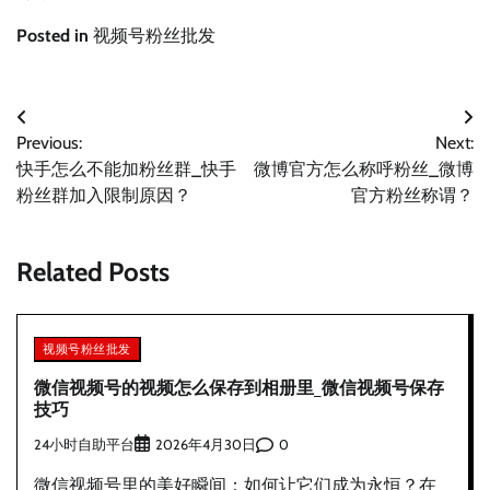
Posted in
视频号粉丝批发
文
Previous:
Next:
章
快手怎么不能加粉丝群_快手
微博官方怎么称呼粉丝_微博
导
粉丝群加入限制原因？
官方粉丝称谓？
航
Related Posts
视频号粉丝批发
微信视频号的视频怎么保存到相册里_微信视频号保存
技巧
24小时自助平台
0
2026年4月30日
微信视频号里的美好瞬间：如何让它们成为永恒？在