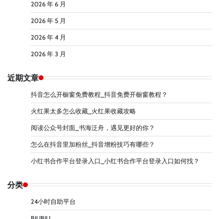
2026 年 6 月
2026 年 5 月
2026 年 4 月
2026 年 3 月
近期文章
抖音怎么开橱窗免费教程_抖音免费开橱窗教程？
火红果太多怎么收藏_火红果收藏攻略
阅读公众号封面_书海泛舟，遇见更好的你？
怎么在抖音里加粉丝_抖音增粉技巧有哪些？
小红书合作平台登录入口_小红书合作平台登录入口如何找？
分类
24小时自助平台
BILIBILI