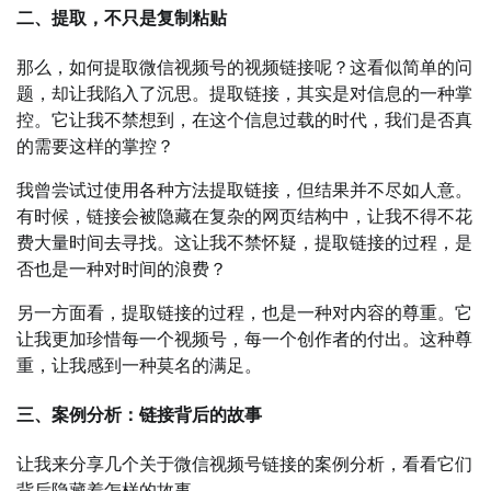
二、提取，不只是复制粘贴
那么，如何提取微信视频号的视频链接呢？这看似简单的问
题，却让我陷入了沉思。提取链接，其实是对信息的一种掌
控。它让我不禁想到，在这个信息过载的时代，我们是否真
的需要这样的掌控？
我曾尝试过使用各种方法提取链接，但结果并不尽如人意。
有时候，链接会被隐藏在复杂的网页结构中，让我不得不花
费大量时间去寻找。这让我不禁怀疑，提取链接的过程，是
否也是一种对时间的浪费？
另一方面看，提取链接的过程，也是一种对内容的尊重。它
让我更加珍惜每一个视频号，每一个创作者的付出。这种尊
重，让我感到一种莫名的满足。
三、案例分析：链接背后的故事
让我来分享几个关于微信视频号链接的案例分析，看看它们
背后隐藏着怎样的故事。