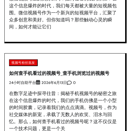
这个信息爆炸的时代，我们每天都被大量的短视频包
围。微信视频号作为一个新兴的短视频平台，汇聚了
众多创意和美好。但你知道吗？那些触动心灵的瞬
间，如何才能让它们
视频号粉丝批发
如何查手机看过的视频号_查手机浏览过的视频号
24小时自助平台
0
2026年6月13日
在数字足迹中探寻往昔：揭秘手机视频号的秘密之旅
在这个信息爆炸的时代，我们的手机仿佛是一个小型
的时间胶囊，记录着我们的点点滴滴。视频号，作为
社交媒体的新宠，承载了无数人的欢笑、泪水与回
忆。那么，如何查手机看过的视频号呢？这不仅仅是
一个技术问题，更是一个关