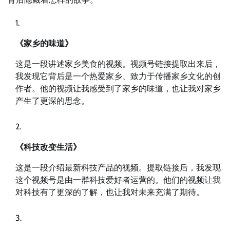
《家乡的味道》
这是一段讲述家乡美食的视频。视频号链接提取出来后，
我发现它背后是一个热爱家乡、致力于传播家乡文化的创
作者。他的视频让我感受到了家乡的味道，也让我对家乡
产生了更深的思念。
《科技改变生活》
这是一段介绍最新科技产品的视频。提取链接后，我发现
这个视频号是由一群科技爱好者运营的。他们的视频让我
对科技有了更深的了解，也让我对未来充满了期待。