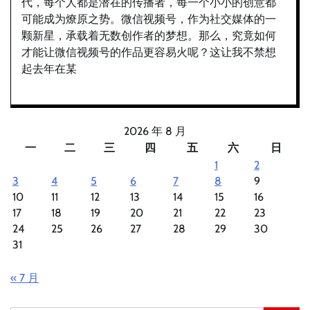
代，每个人都是潜在的传播者，每一个小小的创意都
可能成为燎原之势。微信视频号，作为社交媒体的一
颗新星，承载着无数创作者的梦想。那么，究竟如何
才能让微信视频号的作品更容易火呢？这让我不禁想
起去年在某
2026 年 8 月
一
二
三
四
五
六
日
1
2
3
4
5
6
7
8
9
10
11
12
13
14
15
16
17
18
19
20
21
22
23
24
25
26
27
28
29
30
31
« 7 月