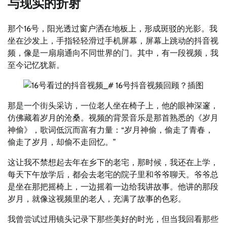
与现实的折射
那个16号，阳光透过窗户洒在地板上，形成斑驳的光影。我
坐在沙发上，手指轻轻滑过手机屏幕，屏幕上跳动的抖音视
频，像是一扇扇通向不同世界的门。其中，有一段视频，我
至今记忆犹新。
那是一个街头采访，一位老人坐在椅子上，他的眼神深邃，
仿佛藏着岁月的沧桑。视频的背景音乐是那首熟悉的《岁月
神偷》，歌词低沉而富有力量：“岁月神偷，偷走了青春，
偷走了岁月，却偷不走回忆。”
这让我不禁想起去年在乡下的老宅，那时候，我还在上学，
每天下午放学后，都会去老宅的院子里和爷爷聊天。爷爷总
是坐在那把摇椅上，一边摇着一边给我讲故事。他讲的那段
岁月，就像这视频里的老人，充满了故事的色彩。
我曾尝试过用镜头记录下那些美好的时光，但当我回看那些