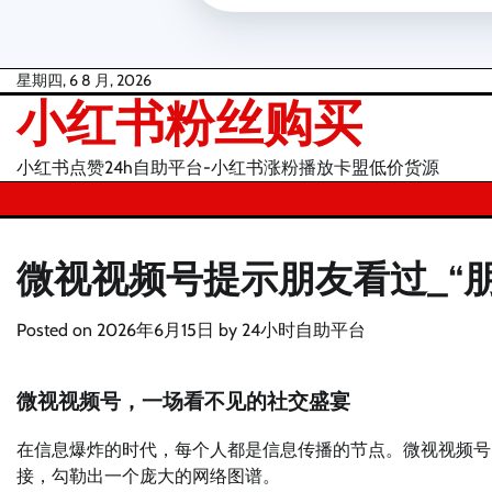
Skip
星期四, 6 8 月, 2026
小红书粉丝购买
to
content
小红书点赞24h自助平台-小红书涨粉播放卡盟低价货源
微视视频号提示朋友看过_“
Posted on
2026年6月15日
by
24小时自助平台
微视视频号，一场看不见的社交盛宴
在信息爆炸的时代，每个人都是信息传播的节点。微视视频号
接，勾勒出一个庞大的网络图谱。