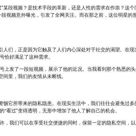
过”某段视频？是技术手段的革新，还是人性的需求在作祟？这个
一段视频意外曝光，引发了全网关注。而在那之前，这位明星的
吸引人们，正是因为它触及了人们内心深处对于社交的渴望。在现
号恰好满足了这种需求。
号上发了一段短视频，展示了他的近况。当我看到那个熟悉的头
的空间里，我们的友情从未断线。
要警惕它所带来的隐私隐患。在现实生活中，我们往往会避免过多
的“看过”变得透明，无形中增加了他人了解自己的机会。
许，我们可以在享受社交便捷的同时，保留一定的隐私空间，以