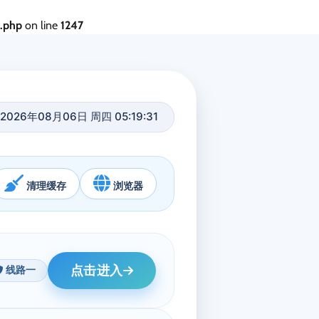
s.php
on line
1247