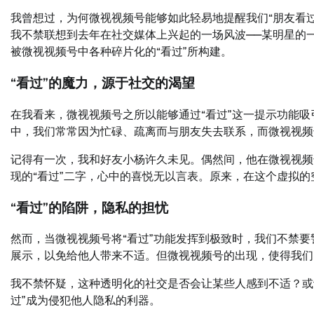
我曾想过，为何微视视频号能够如此轻易地提醒我们“朋友看
我不禁联想到去年在社交媒体上兴起的一场风波——某明星的
被微视视频号中各种碎片化的“看过”所构建。
“看过”的魔力，源于社交的渴望
在我看来，微视视频号之所以能够通过“看过”这一提示功能
中，我们常常因为忙碌、疏离而与朋友失去联系，而微视视频
记得有一次，我和好友小杨许久未见。偶然间，他在微视视频
现的“看过”二字，心中的喜悦无以言表。原来，在这个虚拟
“看过”的陷阱，隐私的担忧
然而，当微视视频号将“看过”功能发挥到极致时，我们不禁
展示，以免给他人带来不适。但微视视频号的出现，使得我们
我不禁怀疑，这种透明化的社交是否会让某些人感到不适？或
过”成为侵犯他人隐私的利器。