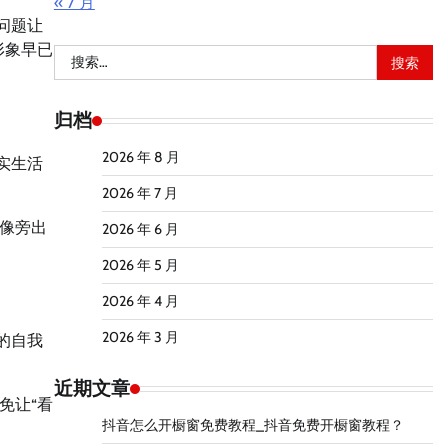
« 7 月
问题让
形象早已
搜
索：
归档
2026 年 8 月
实生活
2026 年 7 月
像旁出
2026 年 6 月
2026 年 5 月
2026 年 4 月
2026 年 3 月
的自我
近期文章
免让“看
抖音怎么开橱窗免费教程_抖音免费开橱窗教程？