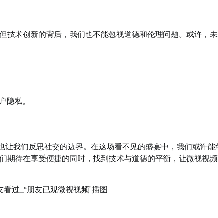
但技术创新的背后，我们也不能忽视道德和伦理问题。或许，未
；
户隐私。
，也让我们反思社交的边界。在这场看不见的盛宴中，我们或许能
们期待在享受便捷的同时，找到技术与道德的平衡，让微视视频