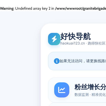
Warning
: Undefined array key 2 in
/www/wwwroot/granitebrigade