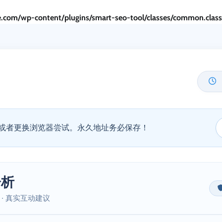
.com/wp-content/plugins/smart-seo-tool/classes/common.clas