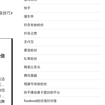
快手
取技巧
懂车帝
抖音有效粉丝
抖音点赞
支付宝
番茄粉丝
微信
红果粉丝
网易云音乐
腾讯视频
表达
视频号有效粉丝
代，
微信
快手播放量卡盟自助平台
台，
Facebook粉丝项目对接
的舞