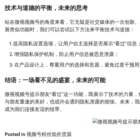
技术与道德的平衡，未来的思考
站在微视视频号的角度来看，它无疑是社交媒体的一次创新。
展类似功能时，我们可以尝试以下方法来平衡技术与道德：
提高隐私设置选项，让用户自主选择是否展示“看过”信息
增强隐私保护机制，防止用户信息被恶意泄露；
在产品设计上，尊重用户的选择和意愿，避免过度干预用
结语：一场看不见的盛宴，未来的可能
微视视频号提示朋友“看过”这一功能，既展示了技术的力量
与朋友重逢的美好，也或许会遇到隐私泄露的烦恼。未来，我
成为我们连接友谊的纽带。
Posted in
视频号粉丝低价货源