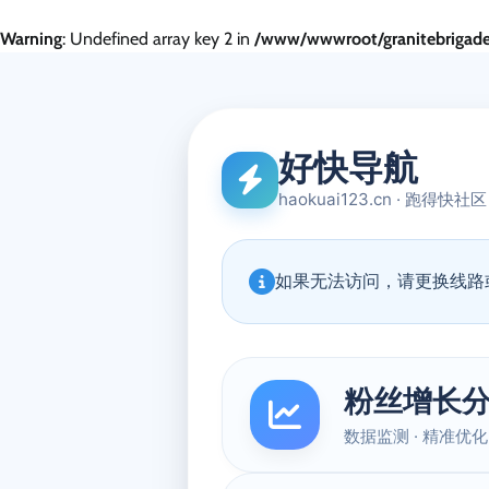
Warning
: Undefined array key 2 in
/www/wwwroot/granitebrigade