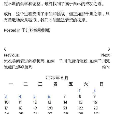
过不断的尝试和调整，最终找到了属于自己的成功之道。
或许，这个过程充满了未知和挑战，但正如那千川之潮，只
有勇敢地乘风破浪，我们才能抵达梦想的彼岸。
Posted in
千川粉丝秒到账
文
Previous:
Next:
章
怎么关闭看过的视频号_如何
千川信息流涨粉_如何千川涨
导
隐藏已观视频号
粉？
航
2026 年 8 月
一
二
三
四
五
六
日
1
2
3
4
5
6
7
8
9
10
11
12
13
14
15
16
17
18
19
20
21
22
23
24
25
26
27
28
29
30