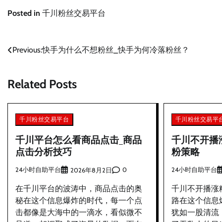
Posted in
千川粉丝交易平台
文
Previous:
快手为什么不想粉丝_快手为何冷落粉丝？
章
Related Posts
导
航
千川粉丝交易平台
千川粉丝交易平
千川平台怎么看商品点击_商品
千川不开播
点击分析技巧
粉策略
24小时自助平台
0
24小时自助平台
2026年8月2日
在千川平台的波涛中，商品点击的奥
千川不开播涨
秘在这个信息爆炸的时代，每一个点
路在这个信息
击都像是大海中的一滴水，看似微不
犹如一股清流