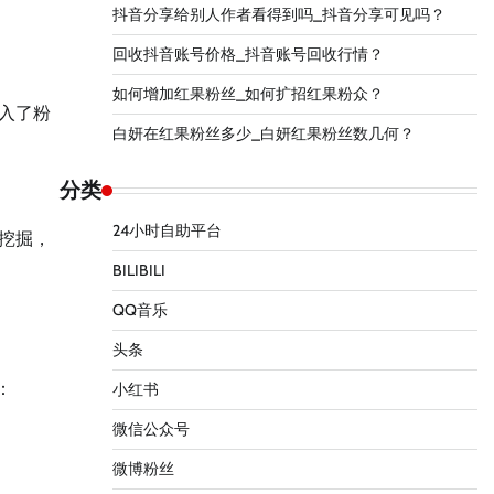
抖音分享给别人作者看得到吗_抖音分享可见吗？
回收抖音账号价格_抖音账号回收行情？
如何增加红果粉丝_如何扩招红果粉众？
入了粉
白妍在红果粉丝多少_白妍红果粉丝数几何？
分类
24小时自助平台
挖掘，
BILIBILI
QQ音乐
头条
：
小红书
微信公众号
微博粉丝