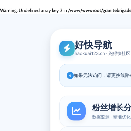
Warning
: Undefined array key 2 in
/www/wwwroot/granitebrigade