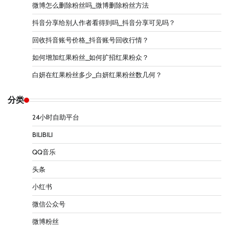
微博怎么删除粉丝吗_微博删除粉丝方法
抖音分享给别人作者看得到吗_抖音分享可见吗？
回收抖音账号价格_抖音账号回收行情？
如何增加红果粉丝_如何扩招红果粉众？
白妍在红果粉丝多少_白妍红果粉丝数几何？
分类
24小时自助平台
BILIBILI
QQ音乐
头条
小红书
微信公众号
微博粉丝