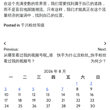
在这个充满变数的世界里，我们需要找到属于自己的道路，
而不是盲目地跟随潮流。只有这样，我们才能真正在这个流
量经济的漩涡中，找到自己的位置。
Posted in
千川粉丝等级
文
Previous:
Next:
章
从哪里看过我的视频号呢_谁
快手为什么没粉丝_快手粉丝
导
看过我的视频号？
为何少？
航
2026 年 8 月
一
二
三
四
五
六
日
1
2
3
4
5
6
7
8
9
10
11
12
13
14
15
16
17
18
19
20
21
22
23
24
25
26
27
28
29
30