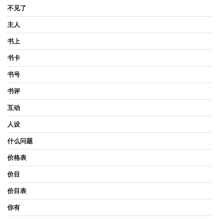
不见了
主人
书上
书卡
书号
书评
互动
人设
什么问题
价格表
价目
价目表
你有