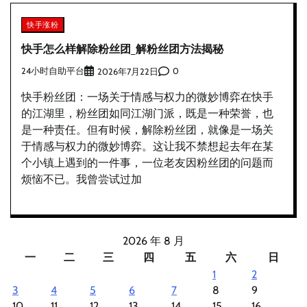
快手涨粉
快手怎么样解除粉丝团_解粉丝团方法揭秘
24小时自助平台
0
2026年7月22日
快手粉丝团：一场关于情感与权力的微妙博弈在快手
的江湖里，粉丝团如同江湖门派，既是一种荣誉，也
是一种责任。但有时候，解除粉丝团，就像是一场关
于情感与权力的微妙博弈。这让我不禁想起去年在某
个小镇上遇到的一件事，一位老友因粉丝团的问题而
烦恼不已。我曾尝试过加
2026 年 8 月
一
二
三
四
五
六
日
1
2
3
4
5
6
7
8
9
10
11
12
13
14
15
16