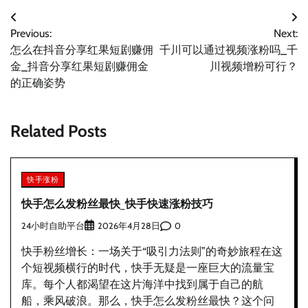
文
Previous:
Next:
章
怎么在抖音分享红果短剧赚佣
千川可以通过视频涨粉吗_千
导
金_抖音分享红果短剧赚佣金
川视频增粉可行？
的正确姿势
航
Related Posts
快手涨粉
快手怎么发粉丝最快_快手快速涨粉技巧
24小时自助平台
0
2026年4月28日
快手粉丝增长：一场关于“吸引力法则”的奇妙旅程在这
个短视频横行的时代，快手无疑是一座巨大的流量宝
库。每个人都渴望在这片海洋中找到属于自己的航
船，乘风破浪。那么，快手怎么发粉丝最快？这个问