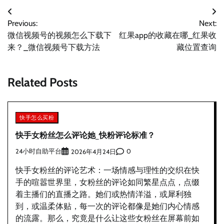
文
Previous:
Next:
章
微信视频号的视频怎么下载下
红果app的收藏在哪_红果收
导
来？_微信视频号下载方法
藏位置查询
航
Related Posts
快手怎么买粉
快手女粉丝怎么评论她_快粉评论标准？
24小时自助平台
0
2026年4月24日
快手女粉丝的评论艺术：一场情感与理性的交织在快
手的喧嚣世界里，女粉丝的评论如同繁星点点，点缀
着主播们的直播之路。她们或热情洋溢，或犀利独
到，或温柔体贴，每一次的评论都像是她们内心情感
的流露。那么，究竟是什么让这些女粉丝在屏幕前如