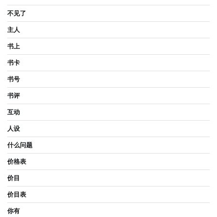
不见了
主人
书上
书卡
书号
书评
互动
人设
什么问题
价格表
价目
价目表
你有