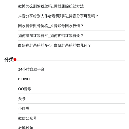
微博怎么删除粉丝吗_微博删除粉丝方法
抖音分享给别人作者看得到吗_抖音分享可见吗？
回收抖音账号价格_抖音账号回收行情？
如何增加红果粉丝_如何扩招红果粉众？
白妍在红果粉丝多少_白妍红果粉丝数几何？
分类
24小时自助平台
BILIBILI
QQ音乐
头条
小红书
微信公众号
微博粉丝