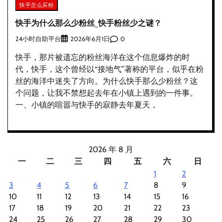
快手怎么买粉
快手为什么那么少粉丝_快手粉丝少之谜？
24小时自助平台
0
2026年6月1日
快手，那片被遗忘的粉丝海洋在这个信息爆炸的时
代，快手，这个曾经以“接地气”著称的平台，似乎在粉
丝的海洋中迷失了方向。为什么快手那么少粉丝？这
个问题，让我不禁想起去年在小镇上遇到的一件事。
一、小镇的喧嚣与快手的寂静去年夏天，
2026 年 8 月
一
二
三
四
五
六
日
1
2
3
4
5
6
7
8
9
10
11
12
13
14
15
16
17
18
19
20
21
22
23
24
25
26
27
28
29
30