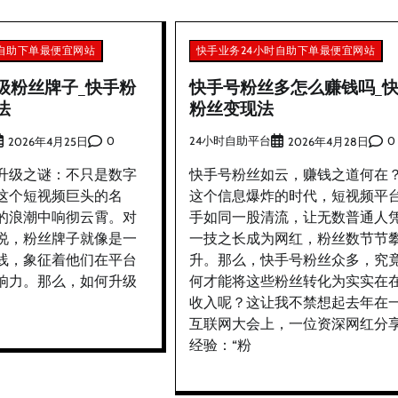
时自助下单最便宜网站
快手业务24小时自助下单最便宜网站
级粉丝牌子_快手粉
快手号粉丝多怎么赚钱吗_
法
粉丝变现法
0
24小时自助平台
0
2026年4月25日
2026年4月28日
升级之谜：不只是数字
快手号粉丝如云，赚钱之道何在
这个短视频巨头的名
这个信息爆炸的时代，短视频平
的浪潮中响彻云霄。对
手如同一股清流，让无数普通人
说，粉丝牌子就像是一
一技之长成为网红，粉丝数节节
线，象征着他们在平台
升。那么，快手号粉丝众多，究
响力。那么，如何升级
何才能将这些粉丝转化为实实在
收入呢？这让我不禁想起去年在
互联网大会上，一位资深网红分
经验：“粉