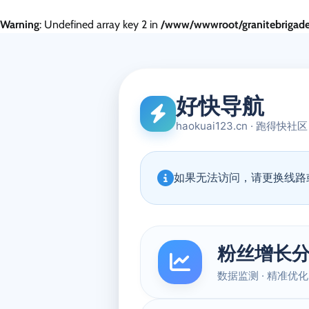
Warning
: Undefined array key 2 in
/www/wwwroot/granitebrigade