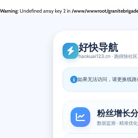
Warning
: Undefined array key 2 in
/www/wwwroot/granitebrigade