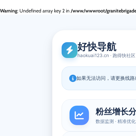
Warning
: Undefined array key 2 in
/www/wwwroot/granitebrigade