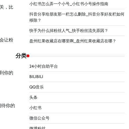
小红书怎么弄一个小号_小红书小号操作指南
关，比
抖音分享给朋友那一栏怎么删除_抖音分享好友栏如何
移除？
快手为什么掉粉丝人气_快手粉丝流失原因？
会让粉
盘州红果收藏店在哪里啊_盘州红果收藏店在哪？
分类
24小时自助平台
到你的
BILIBILI
QQ音乐
头条
期待你的
小红书
微信公众号
微博粉丝