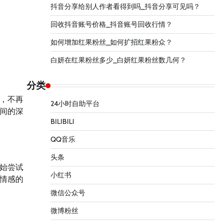
抖音分享给别人作者看得到吗_抖音分享可见吗？
回收抖音账号价格_抖音账号回收行情？
如何增加红果粉丝_如何扩招红果粉众？
白妍在红果粉丝多少_白妍红果粉丝数几何？
分类
，不再
24小时自助平台
间的深
BILIBILI
QQ音乐
头条
始尝试
小红书
情感的
微信公众号
微博粉丝