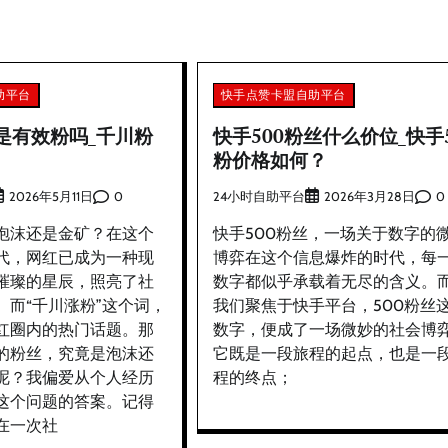
助平台
快手点赞卡盟自助平台
是有效粉吗_千川粉
快手500粉丝什么价位_快手5
粉价格如何？
0
24小时自助平台
0
2026年5月11日
2026年3月28日
泡沫还是金矿？在这个
快手500粉丝，一场关于数字的
代，网红已成为一种现
博弈在这个信息爆炸的时代，每
璀璨的星辰，照亮了社
数字都似乎承载着无尽的含义。
。而“千川涨粉”这个词，
我们聚焦于快手平台，500粉丝
红圈内的热门话题。那
数字，便成了一场微妙的社会博
的粉丝，究竟是泡沫还
它既是一段旅程的起点，也是一
呢？我偏爱从个人经历
程的终点；
这个问题的答案。记得
在一次社