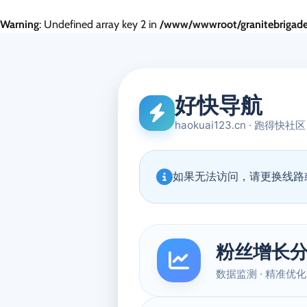
Warning
: Undefined array key 2 in
/www/wwwroot/granitebrigade