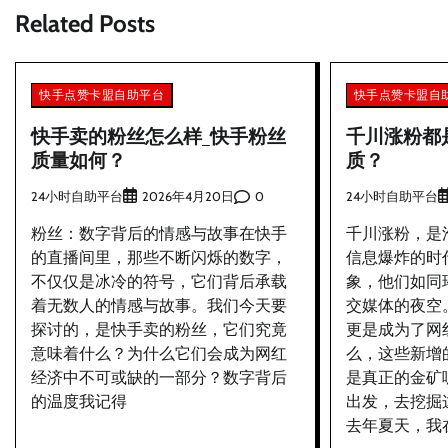
Related Posts
导
航
快手点赞卡盟自助平台
快手点赞卡盟自
快手卖的粉丝怎么样_快手粉丝
千川涨粉都
质量如何？
质？
24小时自助平台
0
24小时自助平台
2026年4月20日
粉丝：数字背后的情感与故事在快手
千川涨粉，是
的直播间里，那些不断闪烁的数字，
信息爆炸的时
不仅仅是冰冷的符号，它们背后承载
象，他们如同
着无数人的情感与故事。我们今天要
交媒体的夜空
探讨的，是快手卖的粉丝，它们究竟
更是成为了网
意味着什么？为什么它们会成为网红
么，这些新增
经济中不可或缺的一部分？数字背后
是真正的金矿
的温度我记得
出发，去挖掘
去年夏天，我