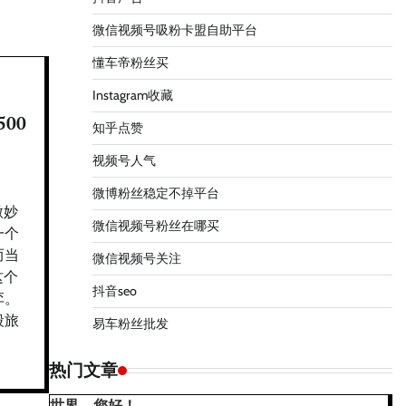
微信视频号吸粉卡盟自助平台
懂车帝粉丝买
Instagram收藏
00
知乎点赞
视频号人气
微博粉丝稳定不掉平台
微妙
微信视频号粉丝在哪买
一个
而当
微信视频号关注
这个
抖音seo
弈。
段旅
易车粉丝批发
热门文章
世界，您好！