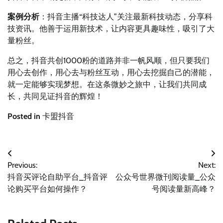
案例分析
：抖音主播“科技达人”关注最新科技动态，分享科
技资讯。他善于运用新技术，让内容更具趣味性，吸引了大
量粉丝。
总之，抖音共创1000粉的道路并非一帆风顺，但只要我们
用心去创作，用心去与粉丝互动，用心去挖掘自己的潜能，
就一定能够实现梦想。在这条微妙之旅中，让我们共同成
长，共同见证抖音的辉煌！
Posted in
卡盟抖音
文
Previous:
Next:
章
抖音买评论自助平台_抖音评
公众号世界微刊阅读量_公众
导
论购买平台如何操作？
号阅读量新高峰？
航