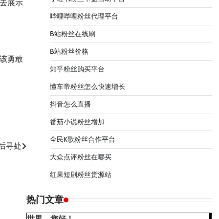
去展示
哔哩哔哩粉丝代理平台
B站粉丝在线刷
B站粉丝价格
该勇敢
知乎粉丝购买平台
懂车帝粉丝怎么快速增长
抖音怎么直播
番茄小说粉丝增加
全民K歌粉丝合作平台
后寻处
大众点评粉丝在哪买
红果短剧粉丝货源站
热门文章
世界，您好！