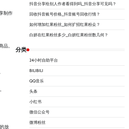
抖音分享给别人作者看得到吗_抖音分享可见吗？
享制作
回收抖音账号价格_抖音账号回收行情？
如何增加红果粉丝_如何扩招红果粉众？
白妍在红果粉丝多少_白妍红果粉丝数几何？
商品。
分类
24小时自助平台
BILIBILI
。
QQ音乐
。
头条
小红书
微信公众号
微博粉丝
的放