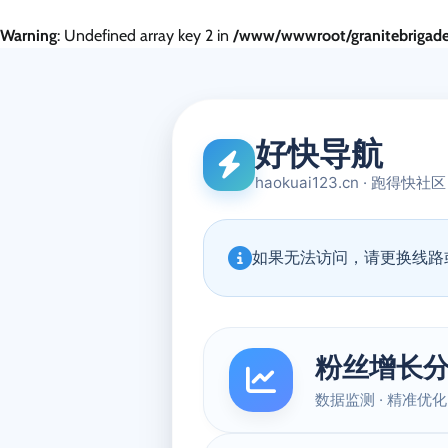
Warning
: Undefined array key 2 in
/www/wwwroot/granitebrigade