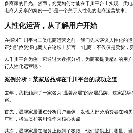
多商家的目光。然而，究竟如何才能在千川平台上实现二类电
电商人分享的案例——那是一个关于人性化的电商运营故事。
人性化运营，从了解用户开始
在探讨千川平台二类电商运营之前，我们先来谈谈人性化的运
正如那位资深电商人在论坛上所言：“电商，不仅仅是卖货，
以千川平台为例，它通过大数据分析，为商家提供精准的用户
行人性化运营呢？
案例分析：某家居品牌在千川平台的成功之道
去年，我接触到了一家名为“温馨家居”的家居品牌。这家品
察。
首先，温馨家居通过分析用户画像，发现大部分消费者在购买
广时，将品质和实用性作为核心卖点。
其次，温馨家居在服务上做到了极致。他们提供上门测量、设