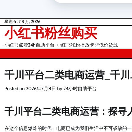
Skip
星期五, 7 8 月, 2026
小红书粉丝购买
to
content
小红书点赞24h自助平台-小红书涨粉播放卡盟低价货源
千川平台二类电商运营_千川
Posted on
2026年7月8日
by
24小时自助平台
千川平台二类电商运营：探寻
在这个信息爆炸的时代，电商已成为我们生活中不可或缺的一