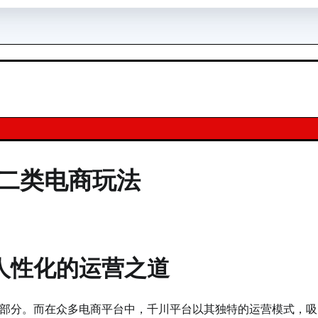
二类电商玩法
人性化的运营之道
部分。而在众多电商平台中，千川平台以其独特的运营模式，吸