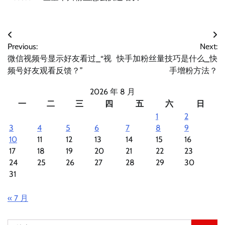
文
Previous:
Next:
章
微信视频号显示好友看过_“视
快手加粉丝量技巧是什么_快
导
频号好友观看反馈？”
手增粉方法？
航
2026 年 8 月
一
二
三
四
五
六
日
1
2
3
4
5
6
7
8
9
10
11
12
13
14
15
16
17
18
19
20
21
22
23
24
25
26
27
28
29
30
31
« 7 月
搜