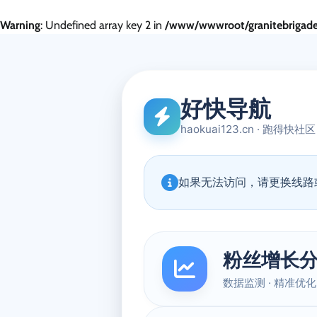
Warning
: Undefined array key 2 in
/www/wwwroot/granitebrigade