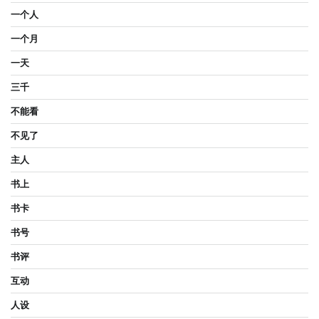
一个人
一个月
一天
三千
不能看
不见了
主人
书上
书卡
书号
书评
互动
人设