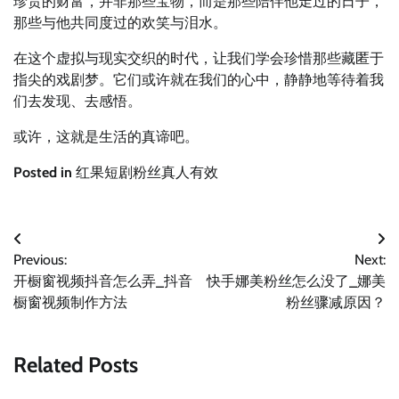
珍贵的财富，并非那些宝物，而是那些陪伴他走过的日子，
那些与他共同度过的欢笑与泪水。
在这个虚拟与现实交织的时代，让我们学会珍惜那些藏匿于
指尖的戏剧梦。它们或许就在我们的心中，静静地等待着我
们去发现、去感悟。
或许，这就是生活的真谛吧。
Posted in
红果短剧粉丝真人有效
文
Previous:
Next:
章
开橱窗视频抖音怎么弄_抖音
快手娜美粉丝怎么没了_娜美
导
橱窗视频制作方法
粉丝骤减原因？
航
Related Posts