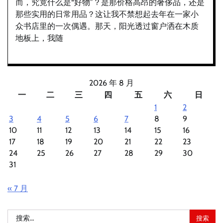
而，究竟什么是“好物”？是那价格高昂的奢侈品，还是
那些实用的日常用品？这让我不禁想起去年在一家小
众书店里的一次偶遇。那天，阳光透过窗户洒在木质
地板上，我随
2026 年 8 月
一
二
三
四
五
六
日
1
2
3
4
5
6
7
8
9
10
11
12
13
14
15
16
17
18
19
20
21
22
23
24
25
26
27
28
29
30
31
« 7 月
搜