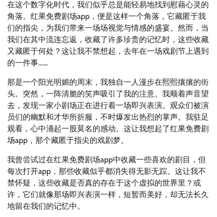
在这个数字化时代，我们似乎总是能轻易地找到慰藉心灵的
角落。红果免费剧场app，便是这样一个角落，它藏匿于我
们的指尖，为我们带来一场场视觉与情感的盛宴。然而，当
我们在其中流连忘返，收藏了许多珍贵的记忆时，这些收藏
又藏匿于何处？这让我不禁想起，去年在一场戏剧节上遇到
的一件事……
那是一个阳光明媚的周末，我独自一人漫步在熙熙攘攘的街
头。突然，一阵清脆的笑声吸引了我的注意。我顺着声音望
去，发现一家小剧场正在进行着一场即兴表演。观众们被演
员们的幽默和才华所折服，不时爆发出热烈的掌声。我驻足
观看，心中涌起一股莫名的感动。这让我想起了红果免费剧
场app，那个藏匿于指尖的戏剧梦。
我曾尝试过在红果免费剧场app中收藏一些喜欢的剧目，但
每次打开app，那些收藏似乎都消失得无影无踪。这让我不
禁怀疑，这些收藏是否真的存在于这个虚拟的世界里？或
许，它们就像那场即兴表演一样，短暂而美好，却无法长久
地留在我们的记忆中。