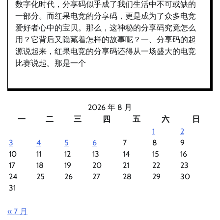
数字化时代，分享码似乎成了我们生活中不可或缺的
一部分。而红果电竞的分享码，更是成为了众多电竞
爱好者心中的宝贝。那么，这神秘的分享码究竟怎么
用？它背后又隐藏着怎样的故事呢？一、分享码的起
源说起来，红果电竞的分享码还得从一场盛大的电竞
比赛说起。那是一个
2026 年 8 月
一
二
三
四
五
六
日
1
2
3
4
5
6
7
8
9
10
11
12
13
14
15
16
17
18
19
20
21
22
23
24
25
26
27
28
29
30
31
« 7 月