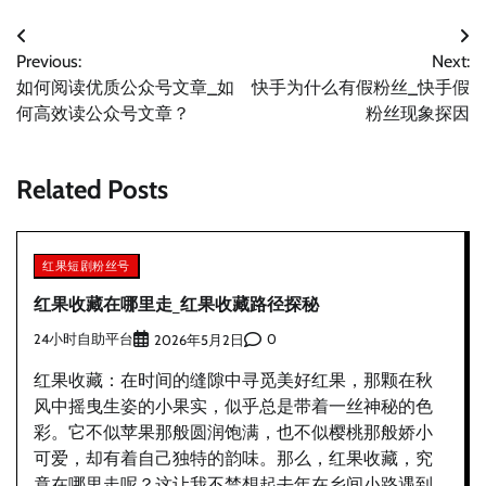
文
Previous:
Next:
章
如何阅读优质公众号文章_如
快手为什么有假粉丝_快手假
导
何高效读公众号文章？
粉丝现象探因
航
Related Posts
红果短剧粉丝号
红果收藏在哪里走_红果收藏路径探秘
24小时自助平台
0
2026年5月2日
红果收藏：在时间的缝隙中寻觅美好红果，那颗在秋
风中摇曳生姿的小果实，似乎总是带着一丝神秘的色
彩。它不似苹果那般圆润饱满，也不似樱桃那般娇小
可爱，却有着自己独特的韵味。那么，红果收藏，究
竟在哪里走呢？这让我不禁想起去年在乡间小路遇到