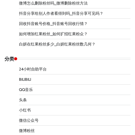
微博怎么删除粉丝吗_微博删除粉丝方法
抖音分享给别人作者看得到吗_抖音分享可见吗？
回收抖音账号价格_抖音账号回收行情？
如何增加红果粉丝_如何扩招红果粉众？
白妍在红果粉丝多少_白妍红果粉丝数几何？
分类
24小时自助平台
BILIBILI
QQ音乐
头条
小红书
微信公众号
微博粉丝