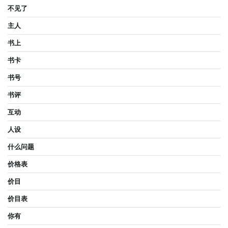
不见了
主人
书上
书卡
书号
书评
互动
人设
什么问题
价格表
价目
价目表
你有