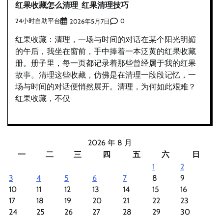
红果收藏怎么清理_红果清理技巧
24小时自助平台
0
2026年5月7日
红果收藏：清理，一场与时间的对话在某个阳光明媚
的午后，我坐在窗前，手中捧着一本泛黄的红果收藏
册。册子里，每一页都记录着那些曾经属于我的红果
故事。清理这些收藏，仿佛是在清理一段段记忆，一
场与时间的对话便悄然展开。清理，为何如此艰难？
红果收藏，不仅
2026 年 8 月
一
二
三
四
五
六
日
1
2
3
4
5
6
7
8
9
10
11
12
13
14
15
16
17
18
19
20
21
22
23
24
25
26
27
28
29
30