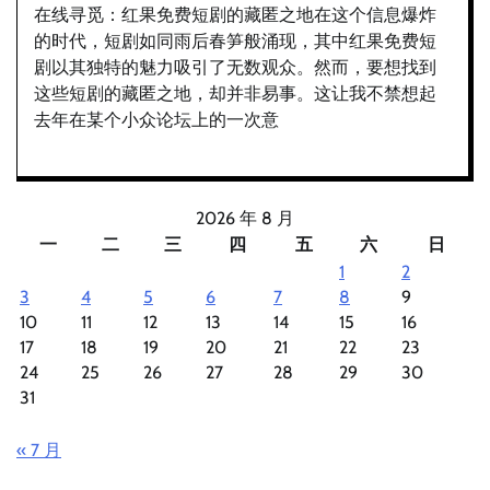
在线寻觅：红果免费短剧的藏匿之地在这个信息爆炸
的时代，短剧如同雨后春笋般涌现，其中红果免费短
剧以其独特的魅力吸引了无数观众。然而，要想找到
这些短剧的藏匿之地，却并非易事。这让我不禁想起
去年在某个小众论坛上的一次意
2026 年 8 月
一
二
三
四
五
六
日
1
2
3
4
5
6
7
8
9
10
11
12
13
14
15
16
17
18
19
20
21
22
23
24
25
26
27
28
29
30
31
« 7 月